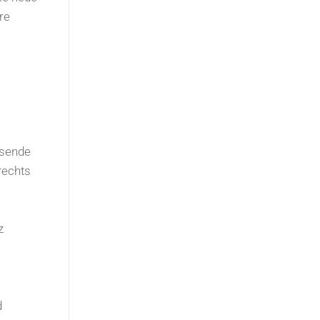
re
ssende
rechts
z
d